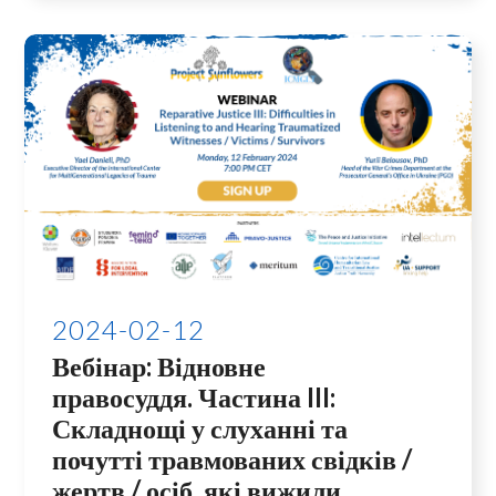
2024-02-12
Вебінар: Відновне
правосуддя. Частина III:
Складнощі у слуханні та
почутті травмованих свідків /
жертв / осіб, які вижили