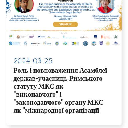
2024-03-25
Роль і повноваження Асамблеї
держав-учасниць Римського
статуту МКС як
“виконавчого” і
“законодавчого” органу МКС
як “міжнародної організації