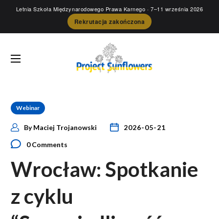
Letnia Szkoła Międzynarodowego Prawa Karnego
· 7–11 września 2026
Rekrutacja zakończona
Webinar
By
Maciej Trojanowski
2026-05-21
0 Comments
Wrocław: Spotkanie
z cyklu