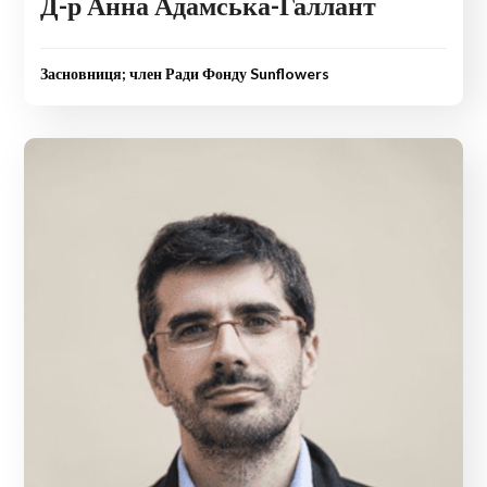
Д-р Анна Адамська-Галлант
Засновниця; член Ради Фонду Sunflowers