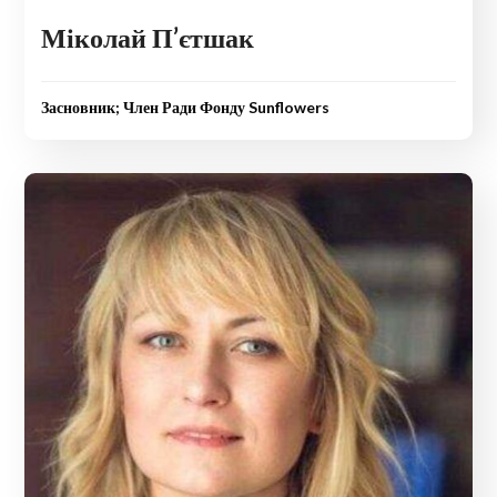
Міколай П’єтшак
Засновник; Член Ради Фонду Sunflowers