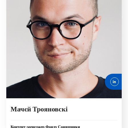
Мачєй Трояновскі
Контент-менеджер Фонду Соняшники