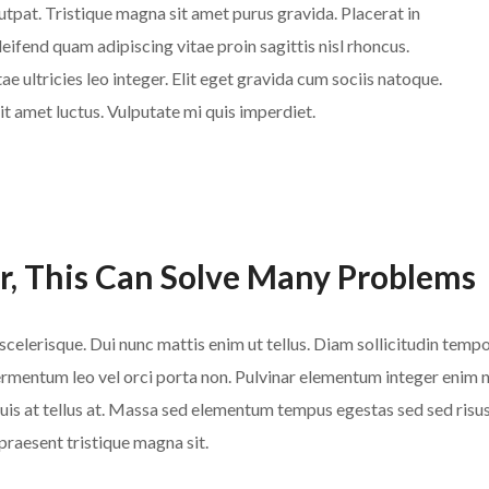
tpat. Tristique magna sit amet purus gravida. Placerat in
leifend quam adipiscing vitae proin sagittis nisl rhoncus.
ae ultricies leo integer. Elit eget gravida cum sociis natoque.
it amet luctus. Vulputate mi quis imperdiet.
r, This Can Solve Many Problems
celerisque. Dui nunc mattis enim ut tellus. Diam sollicitudin tempor
ermentum leo vel orci porta non. Pulvinar elementum integer enim ne
duis at tellus at. Massa sed elementum tempus egestas sed sed risu
 praesent tristique magna sit.