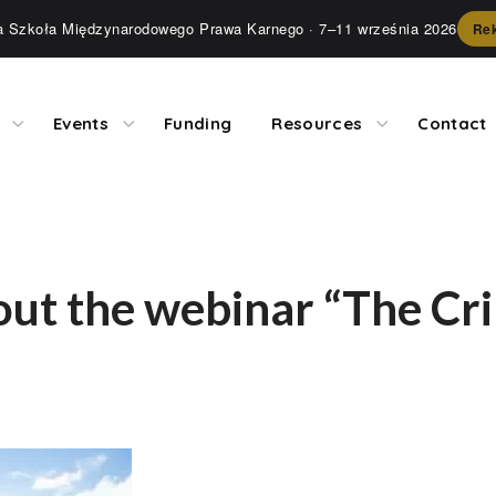
ia Szkoła Międzynarodowego Prawa Karnego
· 7–11 września 2026
Rek
Events
Funding
Resources
Contact
bout the webinar “The Cr