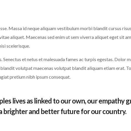
se. Massa id neque aliquam vestibulum morbi blandit cursus risus 
vitae aliquet. Maecenas sed enim ut sem viverra aliquet eget sit a
isi scelerisque.
 Senectus et netus et malesuada fames ac turpis egestas. Dolor m
landit volutpat maecenas volutpat blandit aliquam etiam erat. Torto
eugiat pretium nibh ipsum consequat.
les lives as linked to our own, our empathy 
 a brighter and better future for our country.