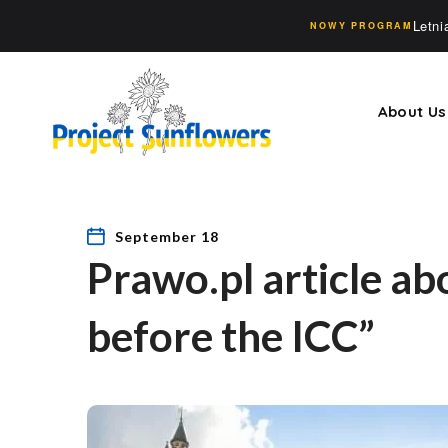
Letn
NOWY PROGRAM
About Us
September 18
Prawo.pl article a
before the ICC”