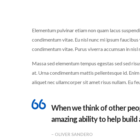
Elementum pulvinar etiam non quam lacus suspendis
condimentum vitae. Eu nisl nunc mi ipsum faucibus 
condimentum vitae. Purus viverra accumsan in nisl n
Massa sed elementum tempus egestas sed sed risus.
at. Urna condimentum mattis pellentesque id. Enim b
aliquet nec ullamcorper sit amet risus nullam. Eu f
When we think of other peop
amazing ability to help build
– OLIVER SANDERO