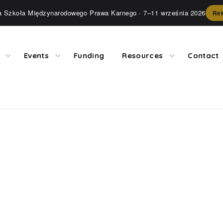
ia Szkoła Międzynarodowego Prawa Karnego
· 7–11 września 2026
Rek
Events
Funding
Resources
Contact